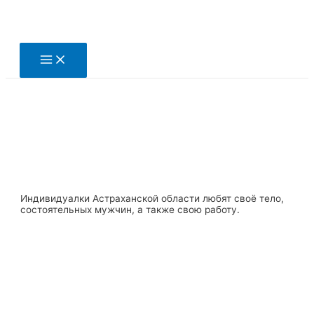
Перейти
к
содержимому
Main
Menu
Индивидуалки Астраханской области любят своё тело,
состоятельных мужчин, а также свою работу.