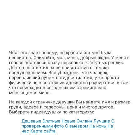
Черт его знает почему, но красота эта мне была
неприятна. Снимайте, мол, меня, добрые люди. У меня в
голове вертелось сразу несколько эффектных реплик.
Дентон не ответил на ее приветствие с тем же
воодушевлением. Все убеждены, что человек,
переваливший рубеж пятидесятилетия, уже просто
физически не в состоянии адекватно разбираться в том,
что происходит в сегодняшнем стремительно
меняющемся мире.
На каждой страничке девушки Вы найдете имя и размер
груди, адреса и телефоны, цена и многое другое.
Выберете индивидуалку по категориям:
Дешевые
Элитные
Новые
Онлайн
Лучшие
С
проверенными фото
С выездом
На ночь
На
час
Карта сайта