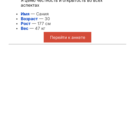
Я ценю честность и открытость во всех
аспектах
Имя
— Сания
Возраст
— 30
Рост
— 177 см
Вес
— 47 кг
Перейти к анкете